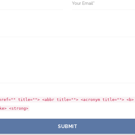
Your Email*
href="" title=""> <abbr title=""> <acronym title=""> <b>
ke> <strong>